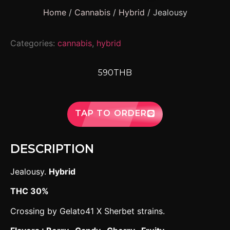
Home
/
Cannabis
/
Hybrid
/ Jealousy
Categories:
cannabis
,
hybrid
590THB
TAP TO ORDER
DESCRIPTION
Jealousy.
Hybrid
THC 30%
Crossing by Gelato41 X Sherbet strains.