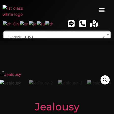
Hybrid (89)
×
Jealousy