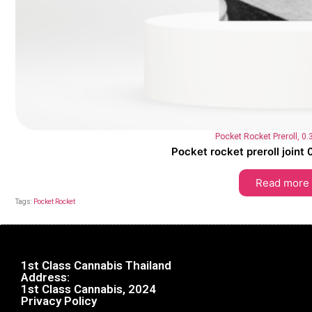
Pocket Rocket Preroll
,
0.
Pocket rocket preroll join
Read more
Tags:
Pocket Rocket
1st Class Cannabis Thailand
Address:
1st Class Cannabis, 2024
Privacy Policy